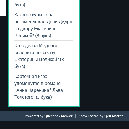
букв)
Какого скульптора
рекомендовал Дени Дидро
ко двору Екатерины
Великой? (8 букв)
Кто сделал Медного
всадника по заказу
Екатерины Великой? (8
букв)
Карточная игра,
упомянутая в романе
"Анна Каренина" Льва
Толстого. (5 букв)
Powered by
Question2Answer
Snow Theme by
Q2A Market