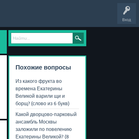
Вход
Похожие вопросы
Из какого фрукта во
времена Екатерины
Великой варили щи и
борщ? (слово из 6 букв)
Какой дворцово-парковый
ансамбль Москвы
заложили по повелению
Екатерины Великой? (8