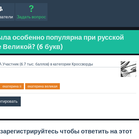
ватели
Задать вопрос
была особенно популярна при русской
 Великой? (6 букв)
А
Участник
(
6.7 тыс.
баллов)
в категории
Кроссворды
екатерина ii
екатерина великая
зарегистрируйтесь
чтобы ответить на этот