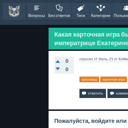
Вопросы
Без ответов
Теги
Категории
Пользо
Какая карточная игра 
императрице Екатерине
спросил
31 Июль, 25
от
КоWк
0
0
кроссворд
карточная игра
Пожалуйста,
войдите
или