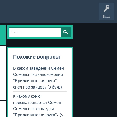
Вход
Похожие вопросы
В каком заведении Семен
Семеныч из кинокомедии
"Бриллиантовая рука"
спел про зайцев? (8 букв)
К какому коню
присматривается Семен
Семеныч из комедии
"Бриллиантовая рука"? (5