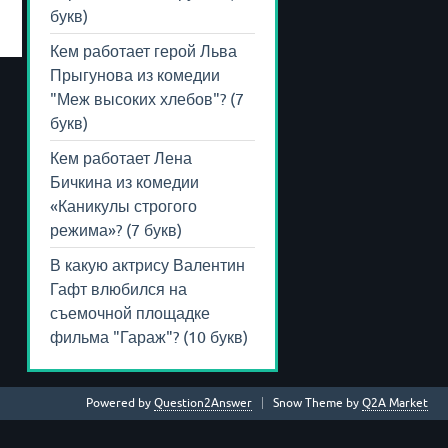
букв)
Кем работает герой Льва
Прыгунова из комедии
"Меж высоких хлебов"? (7
букв)
Кем работает Лена
Бичкина из комедии
«Каникулы строгого
режима»? (7 букв)
В какую актрису Валентин
Гафт влюбился на
съемочной площадке
фильма "Гараж"? (10 букв)
Powered by
Question2Answer
Snow Theme by
Q2A Market