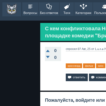
Вопросы
Без ответов
Теги
Категории
Пользо
С кем конфликтовала 
площадке комедии "Бри
спросил
07 Авг, 25
от
L.u.n.a
У
0
0
кроссворд
фильм
кино
Пожалуйста,
войдите
или