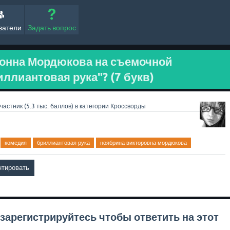
ватели
Задать вопрос
Нонна Мордюкова на съемочной
ллиантовая рука"? (7 букв)
частник
(
5.3 тыс.
баллов)
в категории
Кроссворды
комедия
бриллиантовая рука
ноябрина викторовна мордюкова
зарегистрируйтесь
чтобы ответить на этот