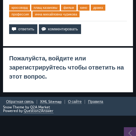
кроссворд
плащ казановы
фильм
кино
драма
профессия
инна михайловна чурикова
Пожалуйста,
войдите
или
зарегистрируйтесь
чтобы ответить на
этот вопрос.
Обратная связь
XML Sitemap
О сайте
Правила
Snow Theme by
Q2A Market
Powered by
Question2Answer