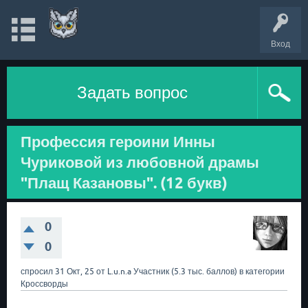
Вход
Задать вопрос
Профессия героини Инны
Чуриковой из любовной драмы
"Плащ Казановы". (12 букв)
0
0
спросил
31 Окт, 25
от
L.u.n.a
Участник
(
5.3 тыс.
баллов)
в категории
Кроссворды