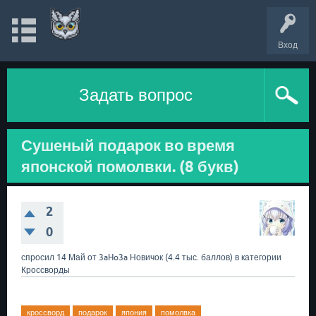
Вход
Задать вопрос
Сушеный подарок во время
японской помолвки. (8 букв)
2
0
спросил
14 Май
от
3aHo3a
Новичок
(
4.4 тыс.
баллов)
в категории
Кроссворды
кроссворд
подарок
япония
помолвка