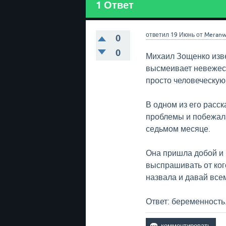
1
Ответ
ответил
19 Июнь
от
Meranw
0
0
Михаил Зощенко изве
высмеивает невежест
просто человеческую 
В одном из его расс
проблемы и побежала
седьмом месяце.
Она пришла добой и 
выспрашивать от кого
назвала и давай все
Ответ: беременность