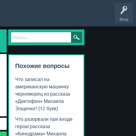
Вход
Похожие вопросы
Что записал на
американскую машинку
черноморец из рассказа
«Диктофон» Михаила
Зощенко? (12 букв)
Что разорвали при входе
герою рассказа
«Кинодрама» Михаила