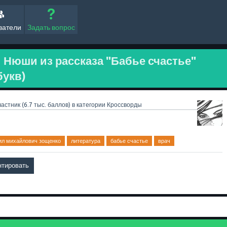
ватели
Задать вопрос
и Нюши из рассказа "Бабье счастье"
букв)
частник
(
6.7 тыс.
баллов)
в категории
Кроссворды
ил михайлович зощенко
литература
бабье счастье
врач