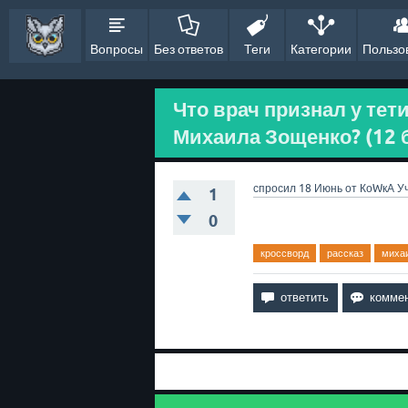
Вопросы
Без ответов
Теги
Категории
Пользо
Что врач признал у тет
Михаила Зощенко? (12 
спросил
18 Июнь
от
КоWкА
У
1
0
кроссворд
рассказ
миха