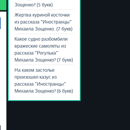
Зощенко? (5 букв)
Жертва куриной косточки
из рассказа "Иностранцы"
Михаила Зощенко. (7 букв)
Какое судно разбомбили
вражеские самолеты из
рассказа "Рогулька"
Михаила Зощенко? (7 букв)
На каком застолье
произошел казус из
рассказа "Иностранцы"
Михаила Зощенко? (6 букв)