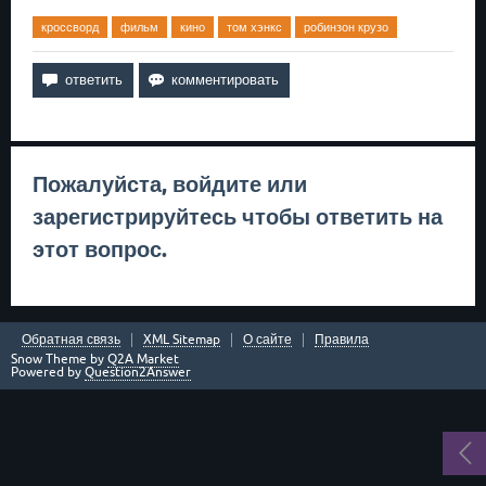
кроссворд
фильм
кино
том хэнкс
робинзон крузо
Пожалуйста,
войдите
или
зарегистрируйтесь
чтобы ответить на
этот вопрос.
Обратная связь
XML Sitemap
О сайте
Правила
Snow Theme by
Q2A Market
Powered by
Question2Answer