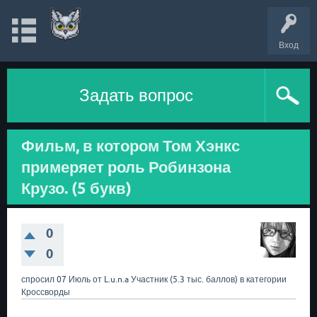
Вход
Задать вопрос
Фильм, в котором Том Хэнкс
примеряет роль Робинзона
Крузо. (5 букв)
0
0
спросил
07 Июль
от
L.u.n.a
Участник
(
5.3 тыс.
баллов)
в категории
Кроссворды