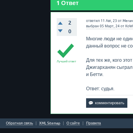
1
Ответ
ответил
11 Авг, 23
от
Meran
2
выбран
05 Март, 24
от
КоW
0
Многие люди не один
данный вопрос не со
Для тех же, кого это
Лучший ответ
Джигарханян сыграл 
и Бетти.
Ответ: судья.
Обратная связь
XML Sitemap
О сайте
Правила