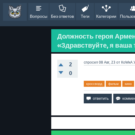
Вопросы
Без ответов
Теги
Категории
Пользо
Должность героя Арме
«Здравствуйте, я ваша т
спросил
08 Авг, 23
от
КоWкА
2
0
кроссворд
фильм
кино