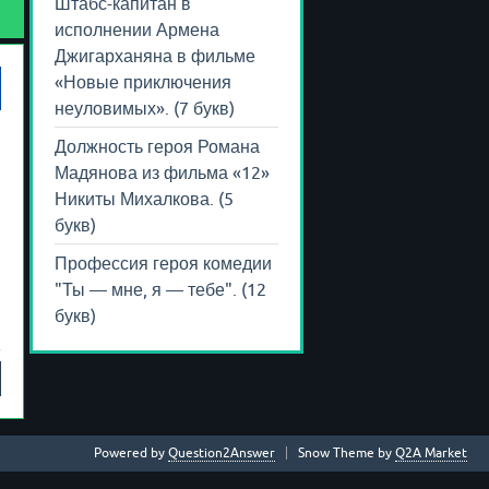
Штабс-капитан в
исполнении Армена
Джигарханяна в фильме
«Новые приключения
неуловимых». (7 букв)
Должность героя Романа
Мадянова из фильма «12»
Никиты Михалкова. (5
букв)
Профессия героя комедии
"Ты — мне, я — тебе". (12
букв)
Powered by
Question2Answer
Snow Theme by
Q2A Market