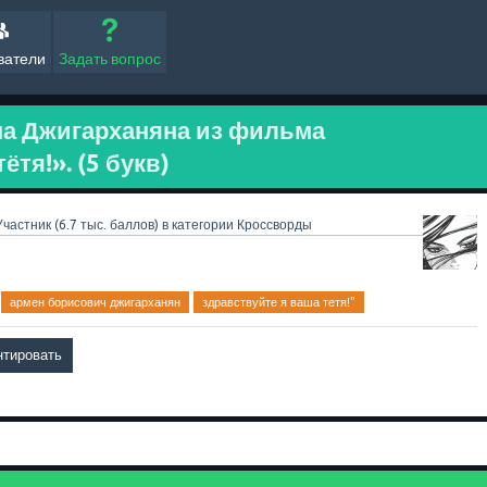
ватели
Задать вопрос
на Джигарханяна из фильма
ётя!». (5 букв)
Участник
(
6.7 тыс.
баллов)
в категории
Кроссворды
армен борисович джигарханян
здравствуйте я ваша тетя!"