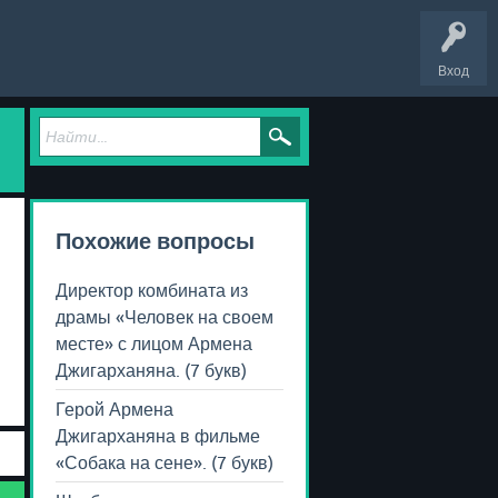
Вход
Похожие вопросы
Директор комбината из
драмы «Человек на своем
месте» с лицом Армена
Джигарханяна. (7 букв)
Герой Армена
Джигарханяна в фильме
«Собака на сене». (7 букв)