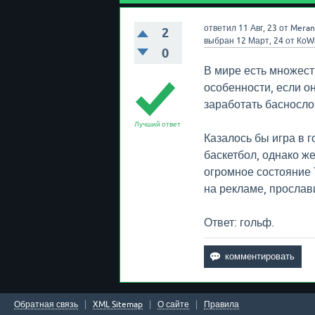
ответил
11 Авг, 23
от
Meran
2
выбран
12 Март, 24
от
КоW
0
В мире есть множеств
особенности, если о
заработать басносло
Лучший ответ
Казалось бы игра в 
баскетбол, однако же
огромное состояние 
на рекламе, прослав
Ответ: гольф.
Обратная связь
XML Sitemap
О сайте
Правила