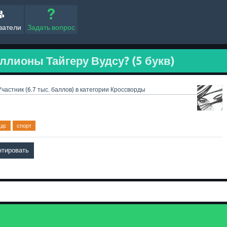
ватели
Задать вопрос
ллионы Тайгеру Вудсу? (5 букв)
Участник
(
6.7 тыс.
баллов)
в категории
Кроссворды
удс
спорт