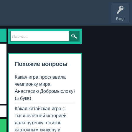
Вход
Похожие вопросы
Какая игра прославила
чемпионку мира
Анастасию Добромыслову?
(5 букв)
Какая китайская игра с
тысячелетней историей
дала путевку в жизнь
карточным кункену и