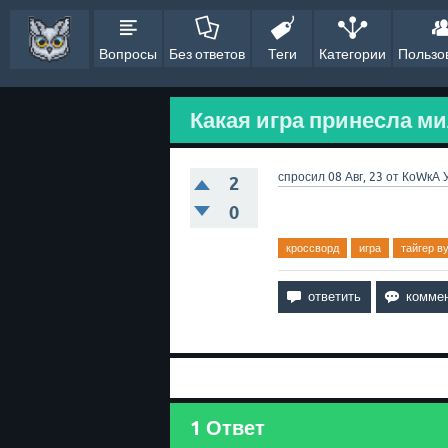
Вопросы
Без ответов
Теги
Категории
Пользо
Какая игра принесла ми
спросил
08 Авг, 23
от
КоWкА
2
0
кроссворд
игра
тайгер в
1
Ответ