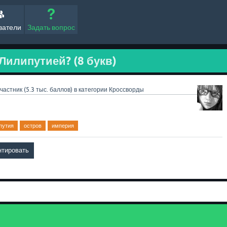
ватели
Задать вопрос
Лилипутией? (8 букв)
частник
(
5.3 тыс.
баллов)
в категории
Кроссворды
путия
остров
империя