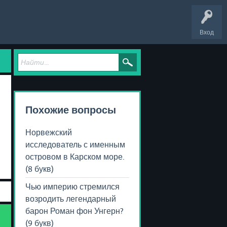
Вход
Похожие вопросы
Норвежский
исследователь с именным
островом в Карском море.
(8 букв)
Чью империю стремился
возродить легендарный
барон Роман фон Унгерн?
(9 букв)