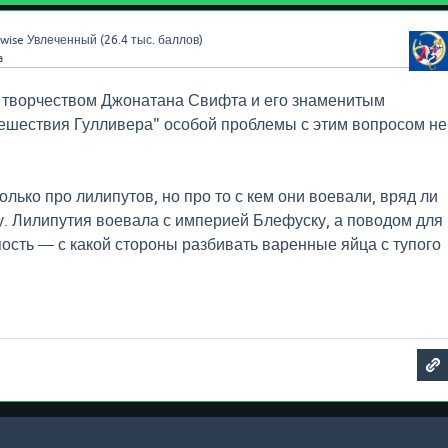
wise
Увлеченный
(
26.4 тыс.
баллов)
a
 с творчеством Джонатана Свифта и его знаменитым
ешествия Гулливера" особой проблемы с этим вопросом не
лько про лилипутов, но про то с кем они воевали, вряд ли
зу. Лилипутия воевала с империей Блефуску, а поводом для
пость — с какой стороны разбивать варенные яйца с тупого