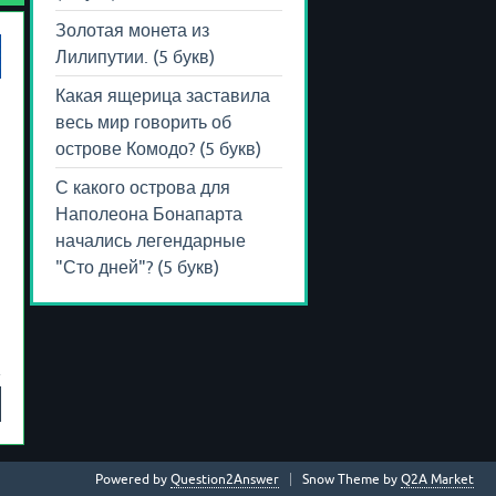
Золотая монета из
Лилипутии. (5 букв)
Какая ящерица заставила
весь мир говорить об
острове Комодо? (5 букв)
С какого острова для
Наполеона Бонапарта
начались легендарные
"Сто дней"? (5 букв)
Powered by
Question2Answer
Snow Theme by
Q2A Market