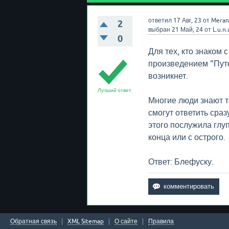
ответил
17 Авг, 23
от
Meran
2
выбран
21 Май, 24
от
L.u.n.
0
Для тех, кто знаком
произведением "Пут
возникнет.
Лучший ответ
Многие люди знают то
смогут ответить сра
этого послужила глу
конца или с острого.
Ответ: Блефуску.
Обратная связь
XML Sitemap
О сайте
Правила