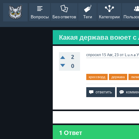
Вопросы
Без ответов
Теги
Категории
Пользо
Какая держава воюет с 
спросил
15 Авг, 23
от
L.u.n.a
У
2
0
кроссворд
держава
лили
1
Ответ