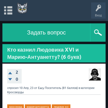
Вход
Задать вопрос
Кто казнил Людовика XVI и
Марию-Антуанетту? (6 букв)
2
0
спросил
10 Апр, 23
от
Eazy
Посетитель
(
81
баллов)
в категории
Кроссворды
кроссворд
мария-антуанетта
людовик xvi