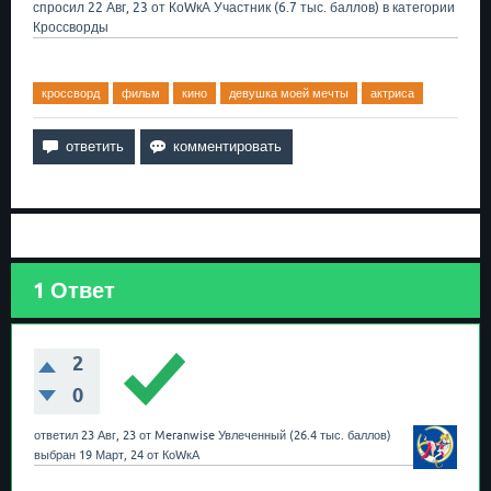
спросил
22 Авг, 23
от
КоWкА
Участник
(
6.7 тыс.
баллов)
в категории
Кроссворды
кроссворд
фильм
кино
девушка моей мечты
актриса
1
Ответ
2
0
ответил
23 Авг, 23
от
Meranwise
Увлеченный
(
26.4 тыс.
баллов)
выбран
19 Март, 24
от
КоWкА