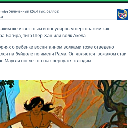
nwise
Увлеченный
(
26.4 тыс.
баллов)
.a
таким же известным и популярным персонажем как
ра Багира, тигр Шер-Хан или волк Акела.
ориях о ребенке воспитанном волками тоже отведено
ался на буйволе по имени Рама. Он является вожаком стаи
с Маугли после того как вернулся к людям.