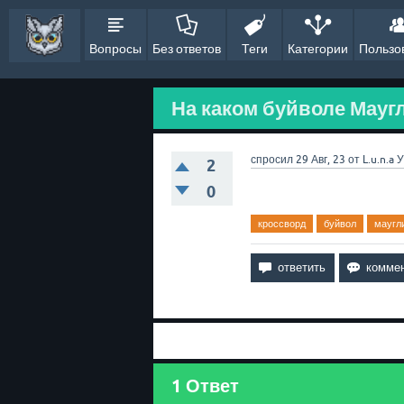
Вопросы
Без ответов
Теги
Категории
Пользо
На каком буйволе Маугл
спросил
29 Авг, 23
от
L.u.n.a
У
2
0
кроссворд
буйвол
маугл
1
Ответ