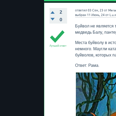
ответил
03 Сен, 23
от
Mera
2
выбран
11 Июнь, 24
от
L.u.n
0
Буйвол не является 
медведь Балу, панте
Места буйволу в ист
Лучший ответ
немного. Маугли кат
буйволов, которых па
Ответ: Рама.