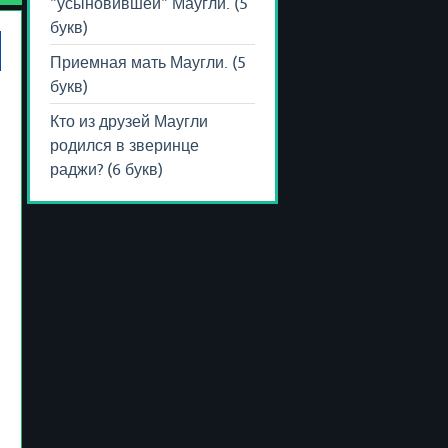
"усыновившей" Маугли. (5
букв)
Приемная мать Маугли. (5
букв)
Кто из друзей Маугли
родился в зверинце
раджи? (6 букв)