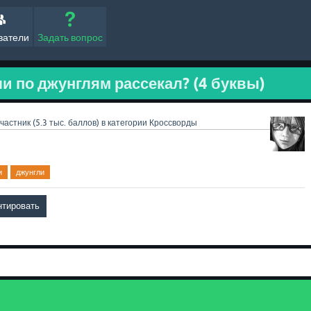
ватели
Задать вопрос
и по джунглям рассекал? (4 буквы)
частник
(
5.3 тыс.
баллов)
в категории
Кроссворды
и
джунгли