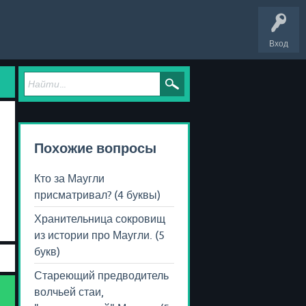
Вход
Похожие вопросы
Кто за Маугли
присматривал? (4 буквы)
Хранительница сокровищ
из истории про Маугли. (5
букв)
Стареющий предводитель
волчьей стаи,