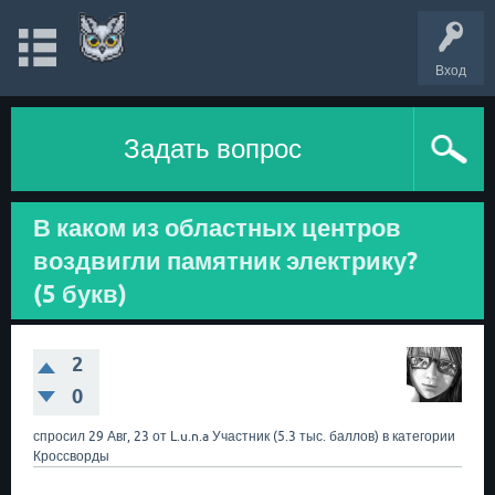
Вход
Задать вопрос
В каком из областных центров
воздвигли памятник электрику?
(5 букв)
2
0
спросил
29 Авг, 23
от
L.u.n.a
Участник
(
5.3 тыс.
баллов)
в категории
Кроссворды