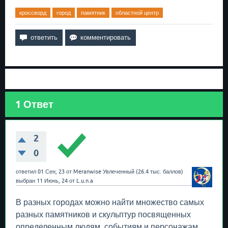
кроссворд
город
памятник
областной центр
1
Ответ
2
0
ответил
01 Сен, 23
от
Meranwise
Увлеченный
(
26.4 тыс.
баллов)
выбран
11 Июнь, 24
от
L.u.n.a
В разных городах можно найти множество самых
разных памятников и скульптур посвященных
определенным людям, событиям и персонажам.