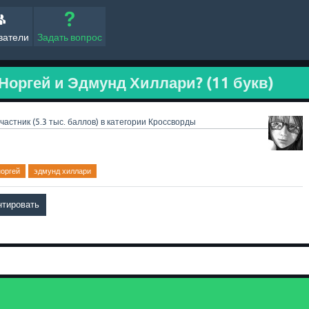
ватели
Задать вопрос
Норгей и Эдмунд Хиллари? (11 букв)
частник
(
5.3 тыс.
баллов)
в категории
Кроссворды
норгей
эдмунд хиллари