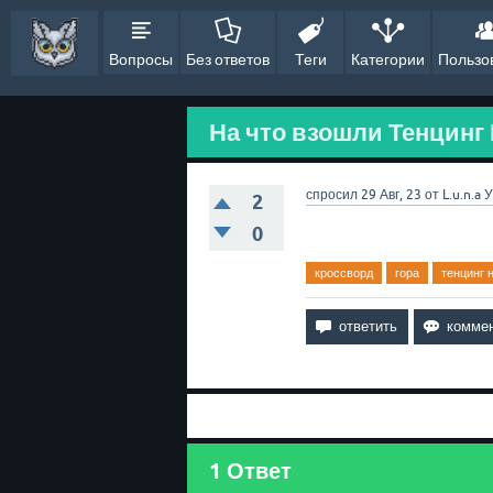
Вопросы
Без ответов
Теги
Категории
Пользо
На что взошли Тенцинг 
спросил
29 Авг, 23
от
L.u.n.a
У
2
0
кроссворд
гора
тенцинг 
1
Ответ