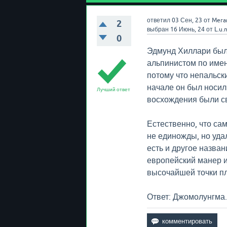
ответил
03 Сен, 23
от
Mera
2
выбран
16 Июнь, 24
от
L.u.n
0
Эдмунд Хиллари был 
альпинистом по имен
потому что непальск
начале он был носил
Лучший ответ
восхождения были с
Естественно, что с
не единожды, но удал
есть и другое назва
европейский манер 
высочайшей точки пл
Ответ: Джомолунгма.