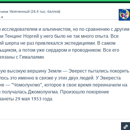
nwise
Увлеченный
(
26.4 тыс.
баллов)
.a
исследователем и альпинистом, но по сравнению с другим
и Тенцинг Норгей у него было не так много опыта. Все
ий шерпа не раз привлекался экспедициями. В самом
ьщиком, а потом уже сирдаром и проводником. Все его
вязаны с Гималаями.
амую высокую вершину Земли — Эверест пытались покорить
ось это именно в связке у этих двух людей. У Эвереста
ние — "Чомолунгмо", которое в свое время переиначили на
и получалась Джомолунгма. Произошло покорение
анеты 29 мая 1953 года.