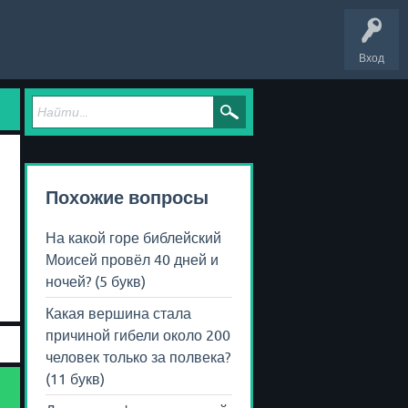
Вход
Похожие вопросы
На какой горе библейский
Моисей провёл 40 дней и
ночей? (5 букв)
Какая вершина стала
причиной гибели около 200
человек только за полвека?
(11 букв)