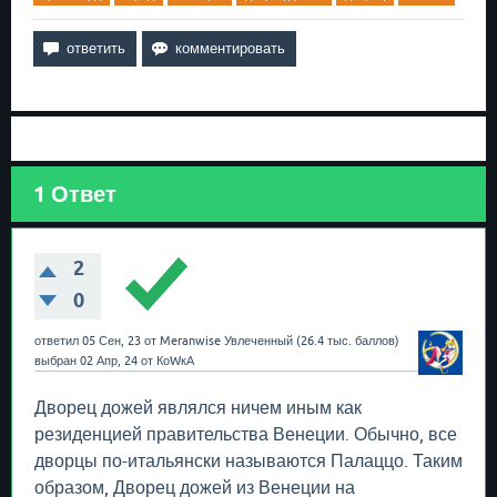
1
Ответ
2
0
ответил
05 Сен, 23
от
Meranwise
Увлеченный
(
26.4 тыс.
баллов)
выбран
02 Апр, 24
от
КоWкА
Дворец дожей являлся ничем иным как
резиденцией правительства Венеции. Обычно, все
дворцы по-итальянски называются Палаццо. Таким
образом, Дворец дожей из Венеции на