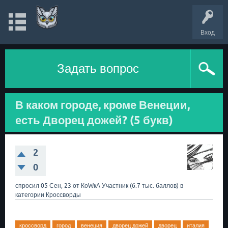
Вход
Задать вопрос
В каком городе, кроме Венеции,
есть Дворец дожей? (5 букв)
2
0
спросил
05 Сен, 23
от
КоWкА
Участник
(
6.7 тыс.
баллов)
в
категории
Кроссворды
кроссворд
город
венеция
дворец дожей
дворец
италия