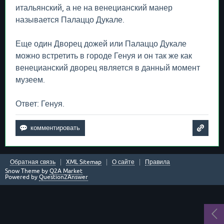
итальянский, а не на венецианский манер
называется Палаццо Дукале.
Еще один Дворец дожей или Палаццо Дукале
можно встретить в городе Генуя и он так же как
венецианский дворец является в данный момент
музеем.
Ответ: Генуя.
Обратная связь
XML Sitemap
О сайте
Правила
Snow Theme by
Q2A Market
Powered by
Question2Answer