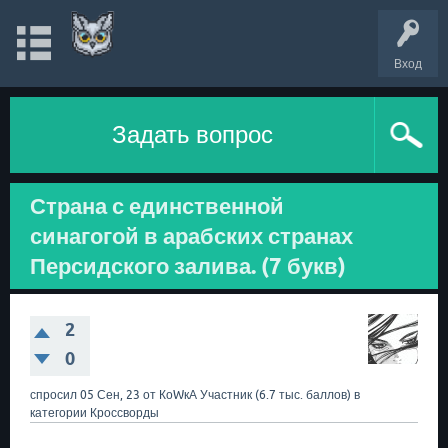
Вход
Задать вопрос
Страна с единственной
синагогой в арабских странах
Персидского залива. (7 букв)
2
0
спросил
05 Сен, 23
от
КоWкА
Участник
(
6.7 тыс.
баллов)
в
категории
Кроссворды