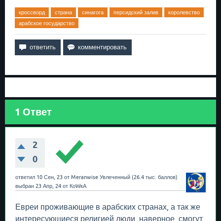
кроссворд
страна
синагога
персидский залив
королевство
арабское государство
1
Ответ
2
0
ответил
10 Сен, 23
от
Meranwise
Увлеченный
(
26.4 тыс.
баллов)
выбран
23 Апр, 24
от
КоWкА
Евреи проживающие в арабских странах, а так же
интересующиеся религией люди, наверное, смогут