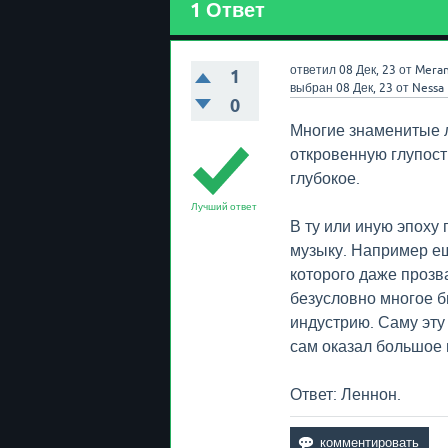
1
Ответ
ответил
08 Дек, 23
от
Meran
1
выбран
08 Дек, 23
от
Nessa
0
Многие знаменитые л
откровенную глупость
глубокое.
Лучший ответ
В ту или иную эпоху
музыку. Например ещ
которого даже прозв
безусловно многое б
индустрию. Саму эту
сам оказал большое 
Ответ: Леннон.