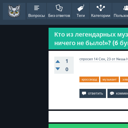
Вопросы
Без ответов
Теги
Категории
Пользо
Кто из легендарных муз
ничего не было!»? (6 бу
спросил
14 Сен, 23
от
Nessa
1
0
кроссворд
музыкант
элв