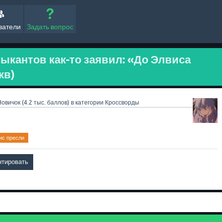
ватели
Задать вопрос
ыкантов как-то заявил: «До Элвиса
кв)
Новичок
(
4.2 тыс.
баллов)
в категории
Кроссворды
ис пресли