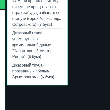
«У меня правило: никому
ничего не прощать; а то
страх забудут, забываться
станут» (герой Александра
Островского). (7 букв)
Джазовый гений,
упомянутый в
криминальной драме
"Талантливый мистер
Рипли". (6 букв)
Джазовый трубач,
прозванный «белым
Армстронгом». (6 букв)