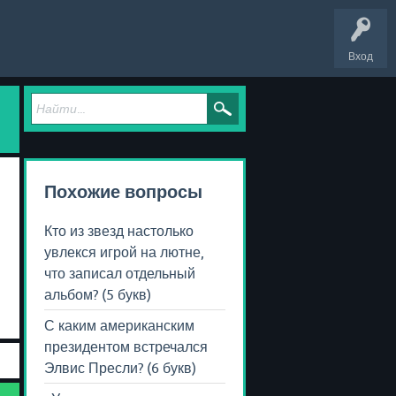
Вход
Похожие вопросы
Кто из звезд настолько
увлекся игрой на лютне,
что записал отдельный
альбом? (5 букв)
С каким американским
президентом встречался
Элвис Пресли? (6 букв)