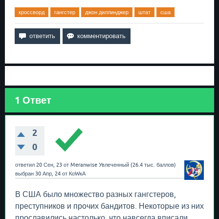
кроссворд
гангстер
джон диллинджер
штат
сша
1
Ответ
2
0
ответил
20 Сен, 23
от
Meranwise
Увлеченный
(
26.4 тыс.
баллов)
выбран
30 Апр, 24
от
КоWкА
В США было множество разных гангстеров,
преступников и прочих бандитов. Некоторые из них
прославились настолько, что навсегда вписали