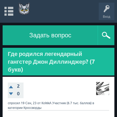
Вход
Задать вопрос
Где родился легендарный
гангстер Джон Диллинджер? (7
букв)
2
0
спросил
19 Сен, 23
от
КоWкА
Участник
(
6.7 тыс.
баллов)
в
категории
Кроссворды