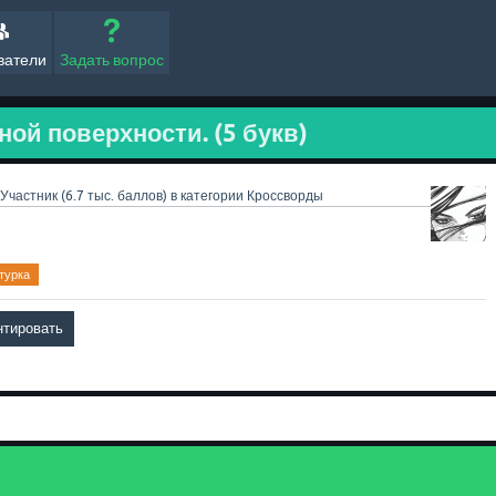
ватели
Задать вопрос
ой поверхности. (5 букв)
Участник
(
6.7 тыс.
баллов)
в категории
Кроссворды
турка