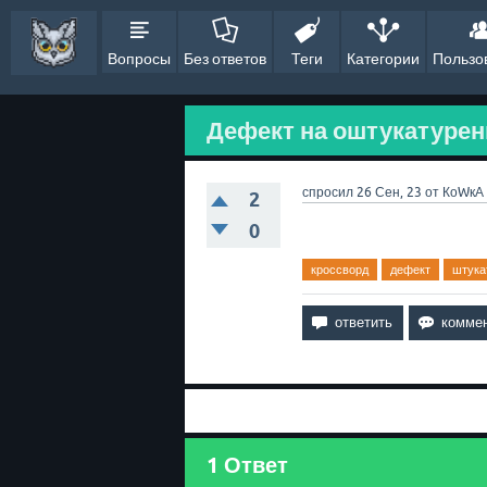
Вопросы
Без ответов
Теги
Категории
Пользо
Дефект на оштукатуренн
спросил
26 Сен, 23
от
КоWкА
2
0
кроссворд
дефект
штука
1
Ответ