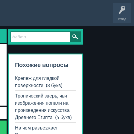
Вход
Похожие вопросы
Крепеж для гладкой
поверхности. (8 букв)
Тропический зверь, чьи
изображения попали на
произведения искусства
Древнего Египта. (5 букв)
На чем разъезжает