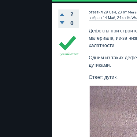
ответил
29 Сен, 23
от
Mera
2
выбран
14 Май, 24
от
КоWк
0
Дефекты при строите
материала, из-за ни
халатности.
Лучший ответ
Одним из таких дефе
дутиками.
Ответ: дутик.