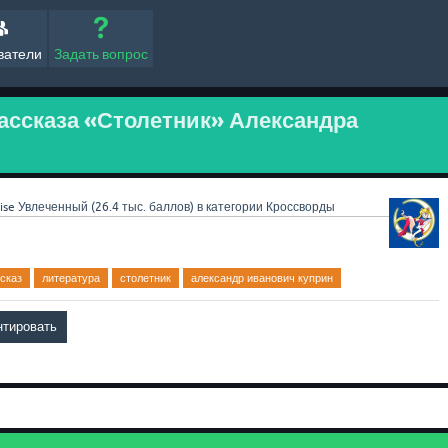
ватели
Задать вопрос
ассказа «Столетник» Александра
ise
Увлеченный
(
26.4 тыс.
баллов)
в категории
Кроссворды
сказ
литература
столетник
александр иванович куприн