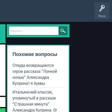
Вход
Похожие вопросы
Откуда возвращаются
герои рассказа "Лунной
ночью" Александра
Куприна? 4 буквы
Итальянский классик,
упомянутый в рассказе
"Страшная минута"
Александра Куприна. (9