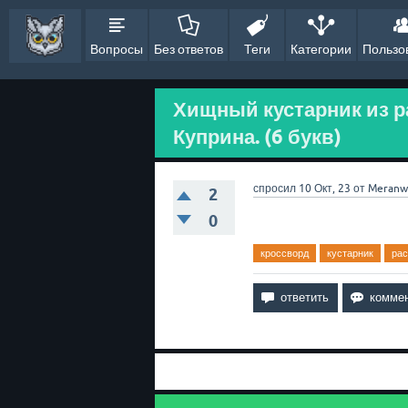
Вопросы
Без ответов
Теги
Категории
Пользо
Хищный кустарник из р
Куприна. (6 букв)
спросил
10 Окт, 23
от
Meranw
2
0
кроссворд
кустарник
рас