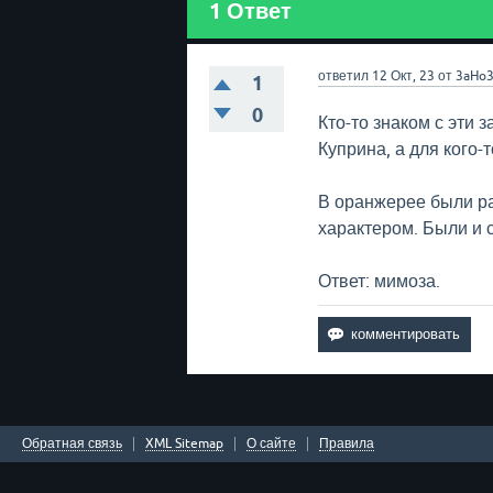
1
Ответ
ответил
12 Окт, 23
от
3aHo
1
0
Кто-то знаком с эти
Куприна, а для кого-
В оранжерее были ра
характером. Были и 
Ответ: мимоза.
Обратная связь
XML Sitemap
О сайте
Правила