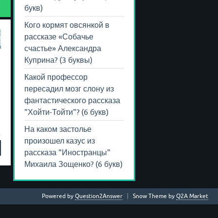
букв)
Кого кормят овсянкой в
рассказе «Собачье
счастье» Александра
Куприна? (3 буквы)
Какой профессор
пересадил мозг слону из
фантастического рассказа
"Хойти-Тойти"? (6 букв)
На каком застолье
произошел казус из
рассказа "Иностранцы"
Михаила Зощенко? (6 букв)
Powered by
Question2Answer
Snow Theme by
Q2A Market