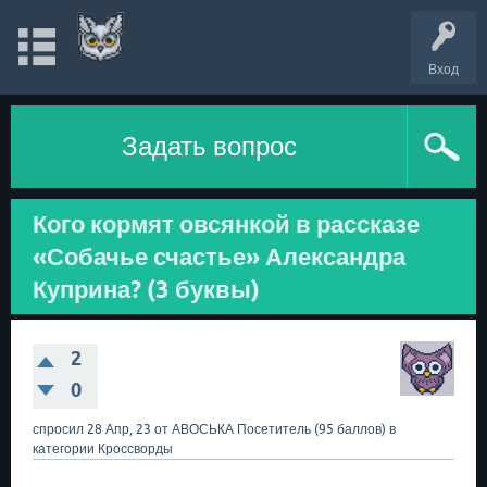
Вход
Задать вопрос
Кого кормят овсянкой в рассказе
«Собачье счастье» Александра
Куприна? (3 буквы)
2
0
спросил
28 Апр, 23
от
АВОСЬКА
Посетитель
(
95
баллов)
в
категории
Кроссворды