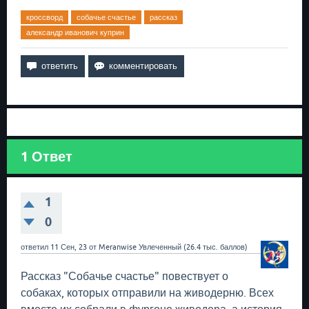
кроссворд
собачье счастье
рассказ
александр иванович куприн
1
Ответ
1
0
ответил
11 Сен, 23
от
Meranwise
Увлеченный
(
26.4 тыс.
баллов)
Рассказ "Собачье счастье" повествует о
собаках, которых отправили на живодерню. Всех