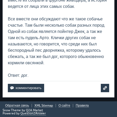
вместе их собрали в фургоне живодера, а история
ведется от лица этих самых собак.
Все вместе они обсуждают что же такое собачье
счастье. Там были несколько собак разных пород.
Одной из собак является пойнтер Джек, а так же
там есть пудель Арто. Клички других собак не
называются, но говорится, что среди них был
беспородный пес дворняжка, которому удалось
сбежать, а так же был дог, которого обыкновенно
кормили овсянкой.
Ответ: дог.
Обратная связь
XML Sitemap
О сайте
Правила
Snow Theme by
Q2A Market
Powered by
Question2Answer