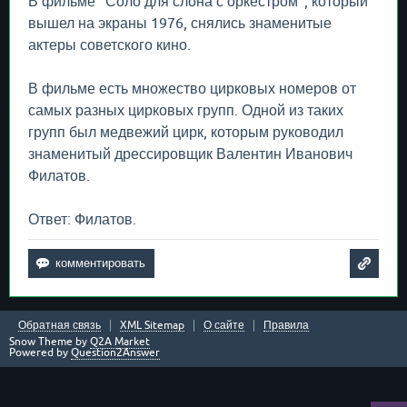
В фильме "Соло для слона с оркестром", который
вышел на экраны 1976, снялись знаменитые
актеры советского кино.
В фильме есть множество цирковых номеров от
самых разных цирковых групп. Одной из таких
групп был медвежий цирк, которым руководил
знаменитый дрессировщик Валентин Иванович
Филатов.
Ответ: Филатов.
Обратная связь
XML Sitemap
О сайте
Правила
Snow Theme by
Q2A Market
Powered by
Question2Answer