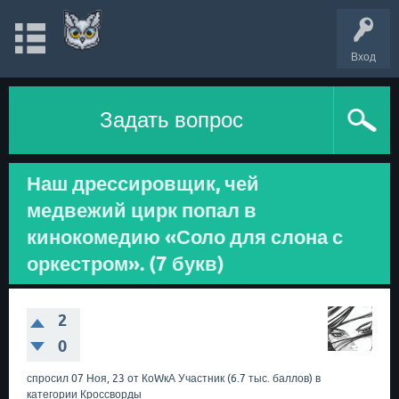
Вход
Задать вопрос
Наш дрессировщик, чей
медвежий цирк попал в
кинокомедию «Соло для слона с
оркестром». (7 букв)
2
0
спросил
07 Ноя, 23
от
КоWкА
Участник
(
6.7 тыс.
баллов)
в
категории
Кроссворды