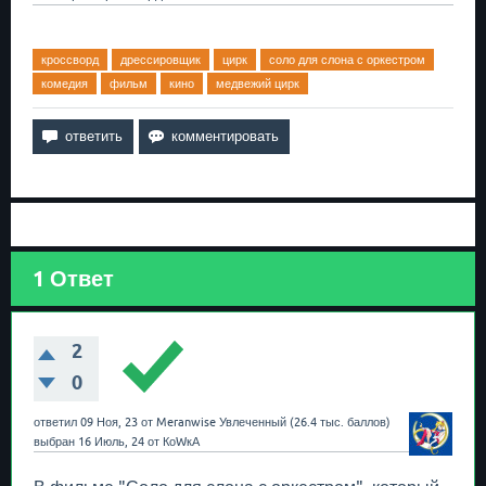
кроссворд
дрессировщик
цирк
соло для слона с оркестром
комедия
фильм
кино
медвежий цирк
1
Ответ
2
0
ответил
09 Ноя, 23
от
Meranwise
Увлеченный
(
26.4 тыс.
баллов)
выбран
16 Июль, 24
от
КоWкА