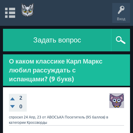
Вход
Задать вопрос
О каком классике Карл Маркс
любил рассуждать с
испанцами? (9 букв)
2
0
спросил
24 Апр, 23
от
АВОСЬКА
Посетитель
(
95
баллов)
в
категории
Кроссворды