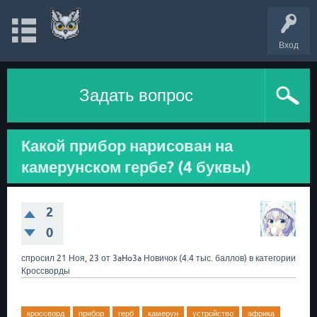
Вход
Задать вопрос
Какой прибор нарисован на
камерунском гербе? (4 буквы)
2
0
спросил
21 Ноя, 23
от
3aHo3a
Новичок
(
4.4 тыс.
баллов)
в категории
Кроссворды
кроссворд
прибор
герб
камерун
устройство
африка