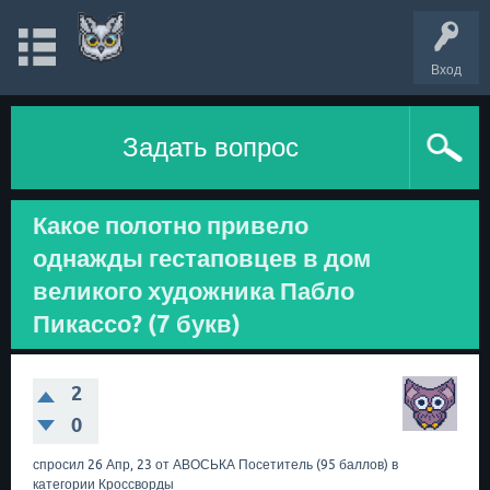
Вход
Задать вопрос
Какое полотно привело
однажды гестаповцев в дом
великого художника Пабло
Пикассо? (7 букв)
2
0
спросил
26 Апр, 23
от
АВОСЬКА
Посетитель
(
95
баллов)
в
категории
Кроссворды