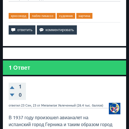
кроссворд
пабло пикассо
художник
картина
1
Ответ
1
0
ответил
23 Сен, 23
от
Meranwise
Увлеченный
(
26.4 тыс.
баллов)
В 1937 году произошел авианалет на
испанский город Герника и таким образом город