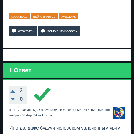
кроссворд
пабло пикассо
художник
1
Ответ
2
0
ответил
30 Июль, 23
от
Meranwise
Увлеченный
(
26.4 тыс.
баллов)
выбран
30 Апр, 24
от
L.u.n.a
Иногда, даже будучи человеком увлеченным чьим-