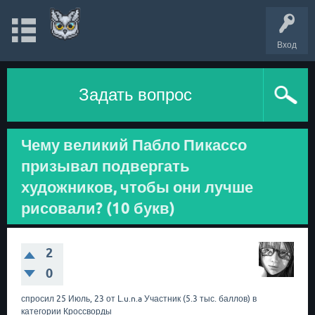
Вход
Задать вопрос
Чему великий Пабло Пикассо
призывал подвергать
художников, чтобы они лучше
рисовали? (10 букв)
2
0
спросил
25 Июль, 23
от
L.u.n.a
Участник
(
5.3 тыс.
баллов)
в
категории
Кроссворды