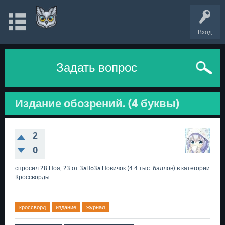
Вход
Задать вопрос
Издание обозрений. (4 буквы)
2
0
спросил
28 Ноя, 23
от
3aHo3a
Новичок
(
4.4 тыс.
баллов)
в категории
Кроссворды
кроссворд
издание
журнал