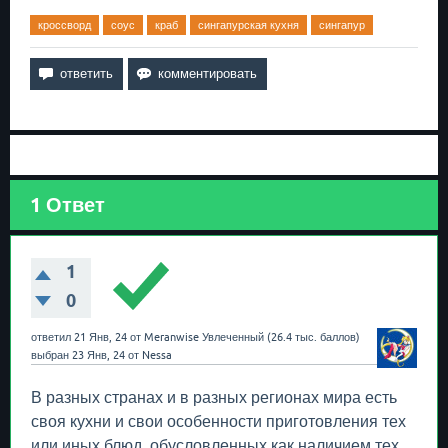
кроссворд
соус
краб
сингапурская кухня
сингапур
1
Ответ
1
0
ответил
21 Янв, 24
от
Meranwise
Увлеченный
(
26.4 тыс.
баллов)
выбран
23 Янв, 24
от
Nessa
В разных странах и в разных регионах мира есть
своя кухни и свои особенности приготовления тех
или иных блюд, обусловленных как наличием тех