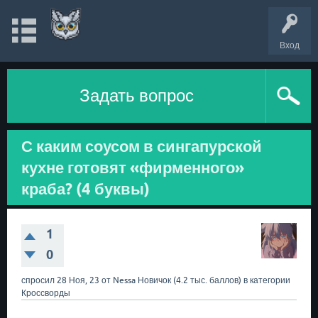
Вход
Задать вопрос
С каким соусом в сингапурской
кухне готовят «фирменного»
краба? (4 буквы)
1
0
спросил
28 Ноя, 23
от
Nessa
Новичок
(
4.2 тыс.
баллов)
в категории
Кроссворды