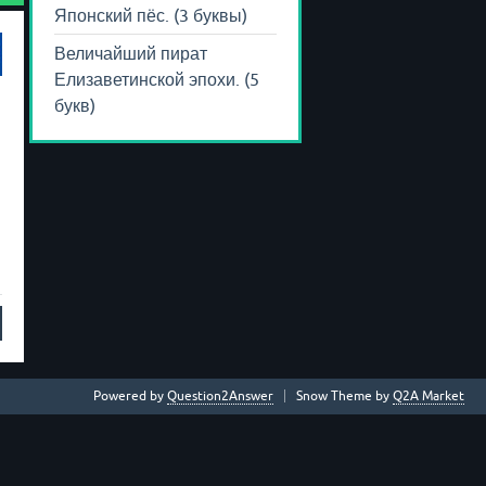
Японский пёс. (3 буквы)
Величайший пират
Елизаветинской эпохи. (5
букв)
и
Powered by
Question2Answer
Snow Theme by
Q2A Market