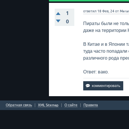
ответил
18 Фев, 24
от
Mera
1
0
Пираты были не тольк
даже на территории 
В Китае и в Японии 
туда часто попадали
различного рода пре
Ответ: вако.
Обратная связь
XML Sitemap
О сайте
Правила