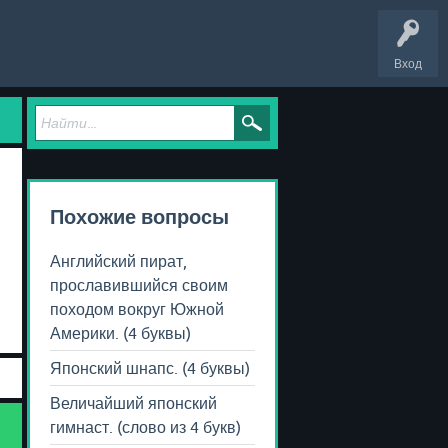
Вход
Похожие вопросы
Английский пират,
прославившийся своим
походом вокруг Южной
Америки. (4 буквы)
Японский шнапс. (4 буквы)
Величайший японский
гимнаст. (слово из 4 букв)