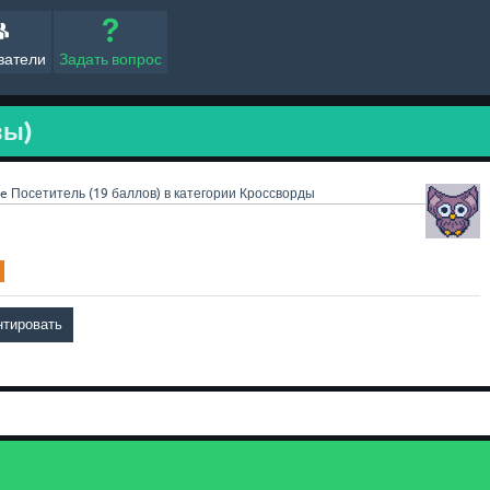
ватели
Задать вопрос
вы)
ne
Посетитель
(
19
баллов)
в категории
Кроссворды