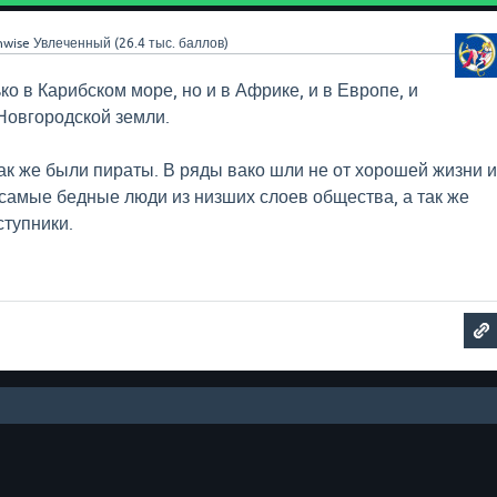
nwise
Увлеченный
(
26.4 тыс.
баллов)
о в Карибском море, но и в Африке, и в Европе, и
Новгородской земли.
так же были пираты. В ряды вако шли не от хорошей жизни 
 самые бедные люди из низших слоев общества, а так же
ступники.