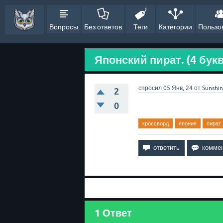
Вопросы
Без ответов
Теги
Категории
Пользо
Японский пират. (4 бук
спросил
05 Янв, 24
от
Sunshi
2
0
кроссворд
япония
пират
1
Ответ