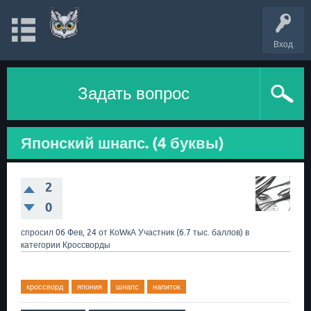
Вход
Задать вопрос
Японский шнапс. (4 буквы)
2
0
спросил
06 Фев, 24
от
КоWкА
Участник
(
6.7 тыс.
баллов)
в
категории
Кроссворды
кроссворд
япония
шнапс
напиток