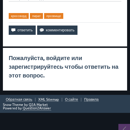
кроссворд
пират
прозвище
Пожалуйста,
войдите
или
зарегистрируйтесь
чтобы ответить на
этот вопрос.
Обратная связь
XML Sitemap
О сайте
Правила
Snow Theme by
Q2A Market
Powered by
Question2Answer