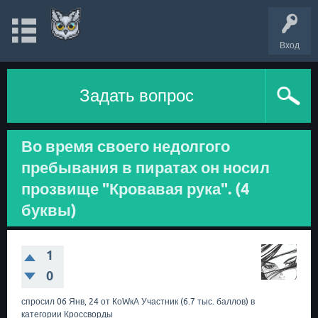
Вход
Задать вопрос
Во время своего недолгого
пребывания в пиратах он носил
прозвище "Кровавая рука". (4
буквы)
1
0
спросил
06 Янв, 24
от
КоWкА
Участник
(
6.7 тыс.
баллов)
в
категории
Кроссворды