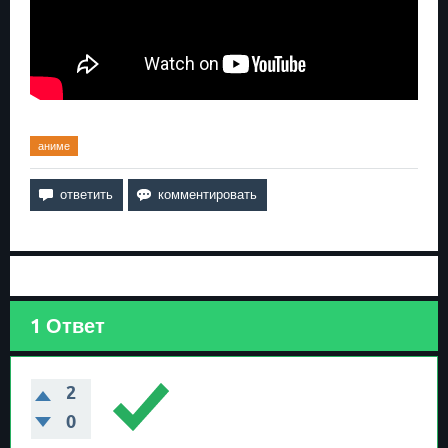
аниме
1
Ответ
2
0