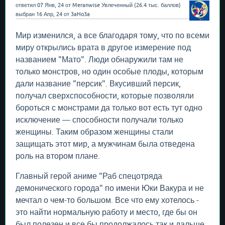
ответил
07 Янв, 24
от
Meranwise
Увлеченный
(
26.4 тыс.
баллов)
выбран
16 Апр, 24
от
3aHo3a
Мир изменился, а все благодаря тому, что по всеми
миру открылись врата в другое измерение под
названием "Мато". Люди обнаружили там не
только монстров, но один особые плоды, которым
дали название "персик". Вкусивший персик,
получал сверхспособности, которые позволяли
бороться с монстрами да только вот есть тут одно
исключение — способности получали только
женщины. Таким образом женщины стали
защищать этот мир, а мужчинам была отведена
роль на втором плане.
Главный герой аниме "Раб спецотряда
демонического города" по имени Юки Вакура и не
мечтал о чем-то большом. Все что ему хотелось -
это найти нормальную работу и место, где бы он
был полезен и все бы продолжалось так и дальше,