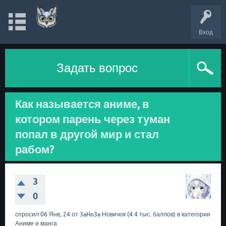
Вход
Задать вопрос
Как называется аниме, в
котором парень через туман
попал в другой мир и стал
рабом?
3
0
спросил
06 Янв, 24
от
3aHo3a
Новичок
(
4.4 тыс.
баллов)
в категории
Аниме и манга