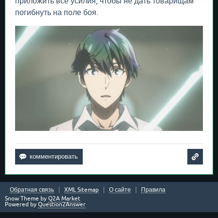
приложить все усилия, чтобы не дать товарищам
погибнуть на поле боя.
Обратная связь
XML Sitemap
О сайте
Правила
Snow Theme by
Q2A Market
Powered by
Question2Answer