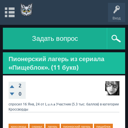
Вход
Задать вопрос
Пионерский лагерь из сериала
«Пищеблок». (11 букв)
2
0
спросил
16 Янв, 24
от
L.u.n.a
Участник
(
5.3 тыс.
баллов)
в категории
Кроссворды
кроссворд
сериал
лагерь
пионерский лагерь
пищеблок