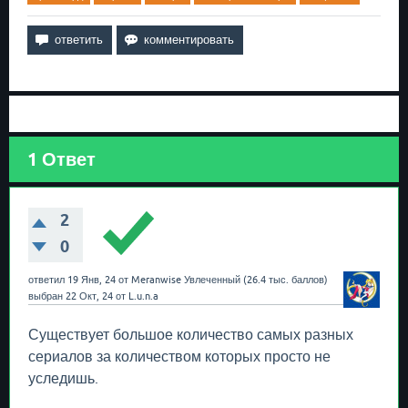
1
Ответ
2
0
ответил
19 Янв, 24
от
Meranwise
Увлеченный
(
26.4 тыс.
баллов)
выбран
22 Окт, 24
от
L.u.n.a
Существует большое количество самых разных
сериалов за количеством которых просто не
уследишь.