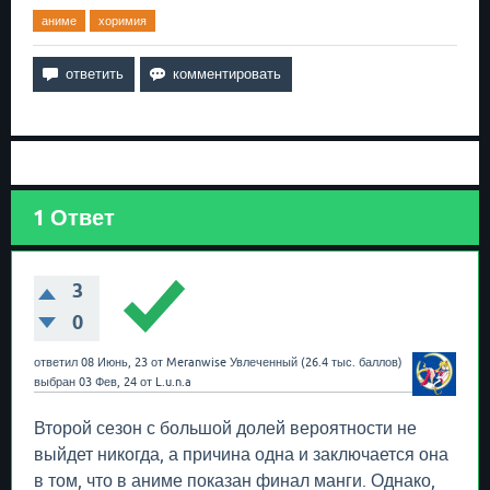
аниме
хоримия
1
Ответ
3
0
ответил
08 Июнь, 23
от
Meranwise
Увлеченный
(
26.4 тыс.
баллов)
выбран
03 Фев, 24
от
L.u.n.a
Второй сезон с большой долей вероятности не
выйдет никогда, а причина одна и заключается она
в том, что в аниме показан финал манги. Однако,