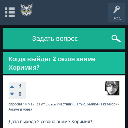
Вход
Задать вопрос
Когда выйдет 2 сезон аниме
Хоримия?
3
0
спросил
14 Май, 23
от
L.u.n.a
Участник
(
5.3 тыс.
баллов)
в категории
Аниме и манга
Дата выхода 2 сезона аниме Хоримия?