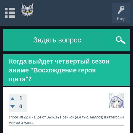
Вход
Задать вопрос
Когда выйдет четвертый сезон
аниме "Восхождение героя
щита"?
1
0
спросил
22 Янв, 24
от
3aHo3a
Новичок
(
4.4 тыс.
баллов)
в категории
Аниме и манга