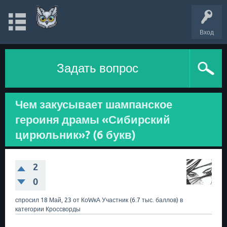
Вход
Задать вопрос
Чем закусывает шампанское
героиня драмы «Сибирский
цирюльник»? (6 букв)
2
0
спросил
18 Май, 23
от
КоWкА
Участник
(
6.7 тыс.
баллов)
в
категории
Кроссворды