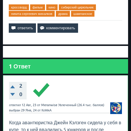
кроссворд
фильм
кино
сибирский цирюльник
никита сергеевич михалков
драма
шампанское
1
Ответ
2
0
ответил
12 Авг, 23
от
Meranwise
Увлеченный
(
26.4 тыс.
баллов)
выбран
29 Янв, 24
от
КоWкА
Когда авантюристка Джейн Кэлэген сидела у себя в
купе, то к ней ввалились 5 юнкеров и после