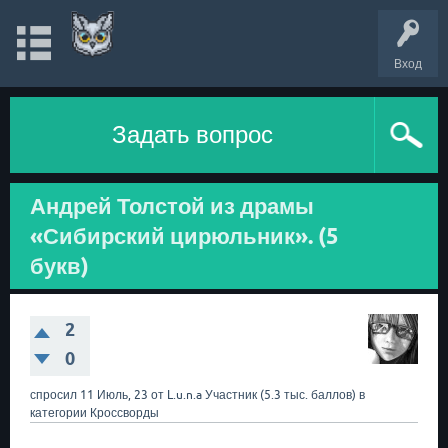
Вход
Задать вопрос
Андрей Толстой из драмы
«Сибирский цирюльник». (5
букв)
2
0
спросил
11 Июль, 23
от
L.u.n.a
Участник
(
5.3 тыс.
баллов)
в
категории
Кроссворды