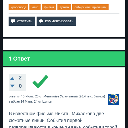
кроссворд
кино
фильм
драма
сибирский цирюльник
1
Ответ
2
0
ответил
13 Июль, 23
от
Meranwise
Увлеченный
(
26.4 тыс.
баллов)
выбран
26 Март, 24
от
L.u.n.a
В известном фильме Никиты Михалкова две
сюжетные линии. События первой
разворачиваются в конце 19 века, события второй