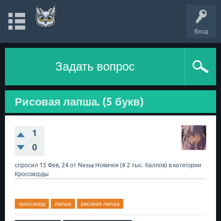
Вход
Задать вопрос
Рисовая лапша. (5 букв)
1
0
спросил
15 Фев, 24
от
Nessa
Новичок
(
4.2 тыс.
баллов)
в категории
Кроссворды
кроссворд
лапша
рисовая лапша