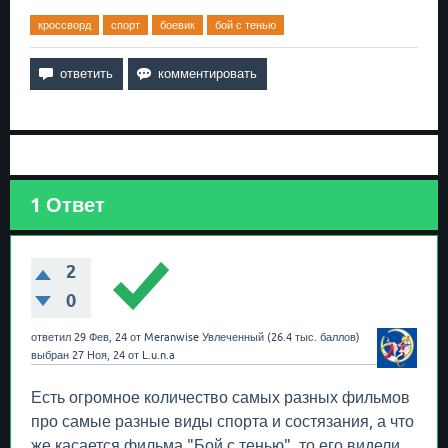
кроссворд
спорт
боевик
бой с тенью
1
Ответ
2
0
ответил
29 Фев, 24
от
Meranwise
Увлеченный
(
26.4 тыс.
баллов)
выбран
27 Ноя, 24
от
L.u.n.a
Есть огромное количество самых разных фильмов
про самые разные виды спорта и состязания, а что
же касается фильма "Бой с тенью", то его видели