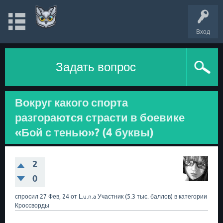
Вход
Задать вопрос
Вокруг какого спорта
разгораются страсти в боевике
«Бой с тенью»? (4 буквы)
2
0
спросил
27 Фев, 24
от
L.u.n.a
Участник
(
5.3 тыс.
баллов)
в категории
Кроссворды