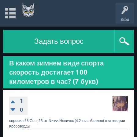
Вход
Задать вопрос
В каком зимнем виде спорта
скорость достигает 100
километров в час? (7 букв)
1
0
спросил
23 Сен, 23
от
Nessa
Новичок
(
4.2 тыс.
баллов)
в категории
Кроссворды