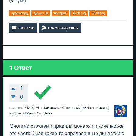
(9 букв)
кроссворд
династия
австрия
1278 год
1918 год
1
Ответ
1
0
ответил
05 Май, 24
от
Meranwise
Увлеченный
(
26.4 тыс.
баллов)
выбран
08 Май, 24
от
Nessa
Многими странами правили монархи и конечно же
это часто были какие-то определенные династии с