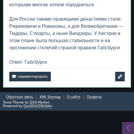
которыми многие хотели породниться.
Для России такими правящими династиями стали
Рюриковичи и Романовы, а для Великобритании —
Тюдоры, Стюарты, а ныне Виндзоры. У Австрии в
этом плане была большая стабильности и на
протяжении столетий страной правили Габсбурги.
Ответ: Габсбурги.
Обратная связь
XML Sitemap
О сайте
Правила
Snow Theme by
Q2A Market
Powered by
Question2Answer