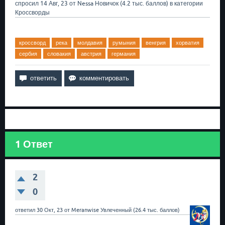
спросил
14 Авг, 23
от
Nessa
Новичок
(
4.2 тыс.
баллов)
в категории
Кроссворды
кроссворд
река
молдавия
румыния
венгрия
хорватия
сербия
словакия
австрия
германия
1
Ответ
2
0
ответил
30 Окт, 23
от
Meranwise
Увлеченный
(
26.4 тыс.
баллов)