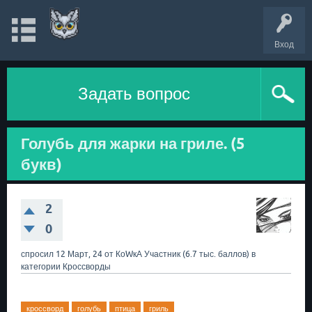
Вход
Задать вопрос
Голубь для жарки на гриле. (5
букв)
2
0
спросил
12 Март, 24
от
КоWкА
Участник
(
6.7 тыс.
баллов)
в
категории
Кроссворды
кроссворд
голубь
птица
гриль