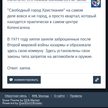
ответил
28 Окт, 23
от
Meranwise
Увлеченный
(
26.4 тыс.
баллов)
"Свободный город Христиания" на самом
деле вовсе и не город, а просто квартал, который
находится практически в самом центре
Копенгагена.
В 1971 году хиппи заняли заброшенные после
Второй мировой войны казармы и образовали
здесь свою коммуну. Здесь установлены свои
законы типа запретов на автомобили и оружие.
Ответ: хиппи.
Обратная связь
XML Sitemap
О сайте
Правила
Snow Theme by
Q2A Market
Powered by
Question2Answer