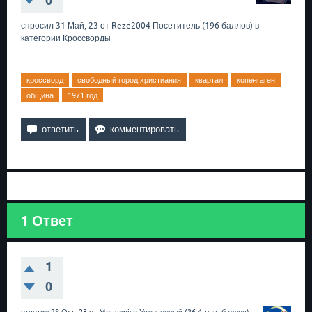
0
спросил
31 Май, 23
от
Reze2004
Посетитель
(
196
баллов)
в
категории
Кроссворды
кроссворд
свободный город христиания
квартал
копенгаген
община
1971 год
1
Ответ
1
0