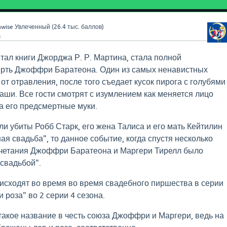
wise
Увлеченный
(
26.4 тыс.
баллов)
a
итал книги Джорджа Р. Р. Мартина, стала полной
рть Джоффри Баратеона. Один из самых ненавистных
от отравления, после того съедает кусок пирога с голубями
чаши. Все гости смотрят с изумлением как меняется лицо
а его предсмертные муки.
ли убиты Робб Старк, его жена Талиса и его мать Кейтилин
ая свадьба", то данное событие, когда спустя несколько
очетания Джоффри Баратеона и Маргери Тирелл было
свадьбой".
сходят во время во время свадебного пиршества в серии
 роза" во 2 серии 4 сезона.
такое название в честь союза Джоффри и Маргери, ведь на