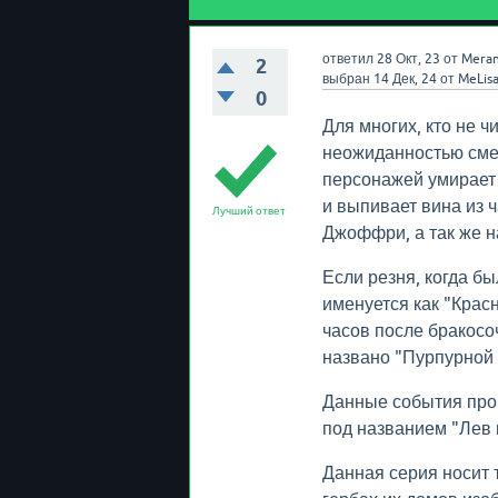
ответил
28 Окт, 23
от
Meran
2
выбран
14 Дек, 24
от
MeLis
0
Для многих, кто не ч
неожиданностью сме
персонажей умирает 
и выпивает вина из 
Лучший ответ
Джоффри, а так же н
Если резня, когда бы
именуется как "Красн
часов после бракос
названо "Пурпурной 
Данные события прои
под названием "Лев и
Данная серия носит 