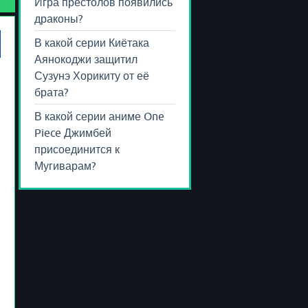
Игра престолов появились
драконы?
В какой серии Киётака
Аянокоджи защитил
Сузунэ Хорикиту от её
брата?
В какой серии аниме One
Piece Джимбей
присоединится к
Мугиварам?