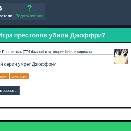
ватели
Задать вопрос
 Игра престолов убили Джоффри?
a
Посетитель
(
774
баллов)
в категории
Кино и сериалы
кой серии умрет Джоффри?
ерия
джоффри