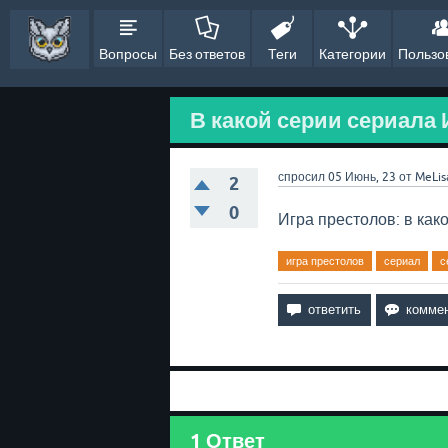
Вопросы
Без ответов
Теги
Категории
Пользо
В какой серии сериала
спросил
05 Июнь, 23
от
MeLis
2
0
Игра престолов: в ка
игра престолов
сериал
с
1
Ответ