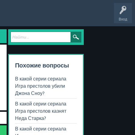
Вход
Похожие вопросы
В какой серии сериала
Игра престолов убили
Джона Сноу?
В какой серии сериала
Игра престолов казнят
Неда Старка?
В какой серии сериала