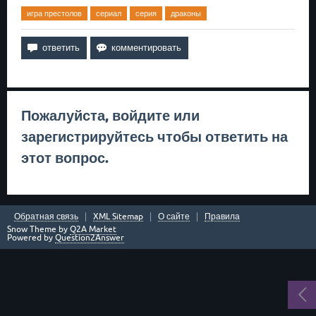
игра престолов
сериал
серия
драконы
Пожалуйста,
войдите
или
зарегистрируйтесь
чтобы ответить на
этот вопрос.
Обратная связь
XML Sitemap
О сайте
Правила
Snow Theme by
Q2A Market
Powered by
Question2Answer