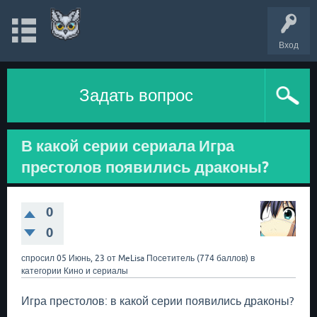
Вход
Задать вопрос
В какой серии сериала Игра
престолов появились драконы?
0
0
спросил
05 Июнь, 23
от
MeLisa
Посетитель
(
774
баллов)
в
категории
Кино и сериалы
Игра престолов: в какой серии появились драконы?