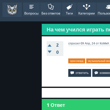
Вопросы
Без ответов
Теги
Категории
Пользо
На чем учился играть п
спросил
09 Апр, 24
от
КоWкА
2
0
кроссворд
музыкальный ин
1
Ответ