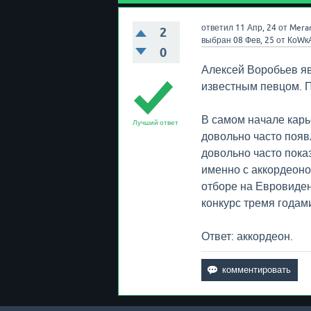
ответил
11 Апр, 24
от
Mera
2
выбран
08 Фев, 25
от
КоWк
0
Алексей Воробьев яв
известным певцом. П
В самом начале карь
Лучший ответ
довольно часто появ
довольно часто пока
именно с аккордеоно
отборе на Евровидени
конкурс тремя годам
Ответ: аккордеон.