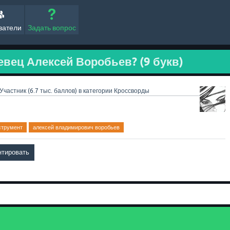
ватели
Задать вопрос
евец Алексей Воробьев? (9 букв)
Участник
(
6.7 тыс.
баллов)
в категории
Кроссворды
струмент
алексей владимирович воробьев