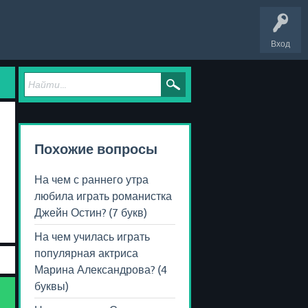
Вход
Похожие вопросы
На чем с раннего утра
любила играть романистка
Джейн Остин? (7 букв)
На чем училась играть
популярная актриса
Марина Александрова? (4
буквы)