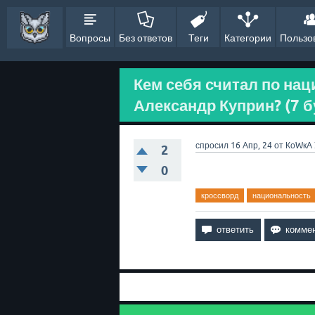
Вопросы
Без ответов
Теги
Категории
Пользо
Кем себя считал по на
Александр Куприн? (7 б
спросил
16 Апр, 24
от
КоWкА
2
0
кроссворд
национальность