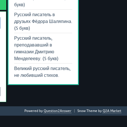
букв)
Русский писатель в
друзьях Фёдора Шаляпина.
(5 букв)
Русский писатель,
преподававший в
гимназии Дмитрию
Менделееву. (5 букв)
Великий русский писатель,
не любивший стихов.
Powered by
Question2Answer
Snow Theme by
Q2A Market