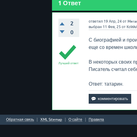
1
Ответ
ответил
19 Апр, 24
от
Mera
2
выбран
11 Фев, 25
от
КоWк
0
С биографией и про
еще со времен школ
В некоторых своих п
Лучший ответ
Писатель считал себя
Ответ: татарин.
Обратная связь
XML Sitemap
О сайте
Правила