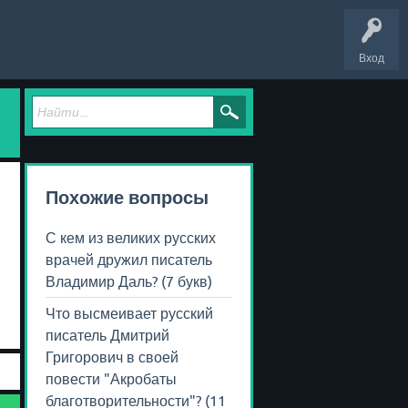
Вход
Похожие вопросы
С кем из великих русских
врачей дружил писатель
Владимир Даль? (7 букв)
Что высмеивает русский
писатель Дмитрий
Григорович в своей
повести "Акробаты
благотворительности"? (11