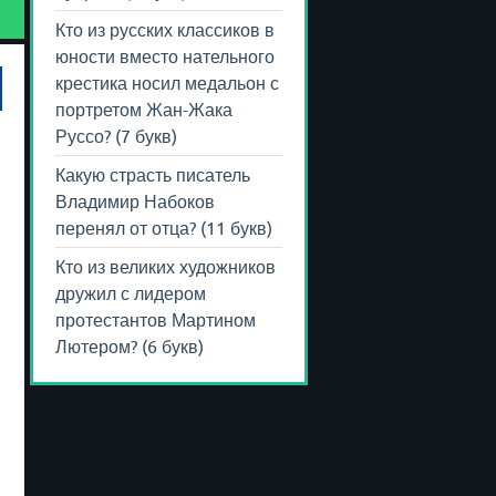
Кто из русских классиков в
юности вместо нательного
крестика носил медальон с
портретом Жан-Жака
Руссо? (7 букв)
Какую страсть писатель
Владимир Набоков
перенял от отца? (11 букв)
Кто из великих художников
дружил с лидером
протестантов Мартином
Лютером? (6 букв)