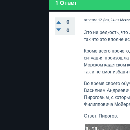
1
Ответ
ответил
12 Дек, 24
от
Meran
0
0
Это не редкость, чт
так что это вполне 
Кроме всего прочего,
ситуация произошла
Морском кадетском к
так и не смог избави
Во время своего обу
Василием Андреевич
Пироговым, с которы
Филипповича Мойера
Ответ: Пирогов.