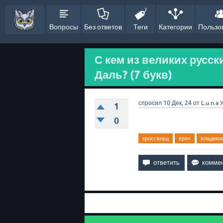
Вопросы
Без ответов
Теги
Категории
Пользо
С кем из великих русс
Даль? (7 букв)
спросил
10 Дек, 24
от
L.u.n.a
1
0
кроссворд
врач
владими