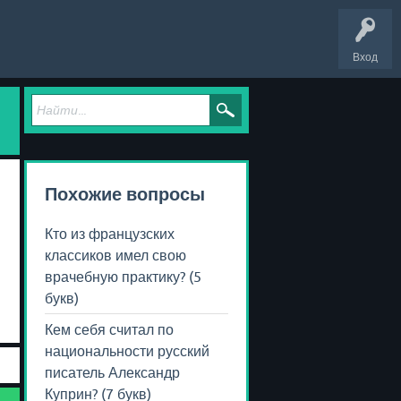
Вход
Похожие вопросы
Кто из французских
классиков имел свою
врачебную практику? (5
букв)
Кем себя считал по
национальности русский
писатель Александр
Куприн? (7 букв)