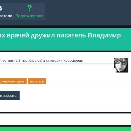
ватели
Задать вопрос
ких врачей дружил писатель Владимир
Участник
(
5.3 тыс.
баллов)
в категории
Кроссворды
р иванович даль
писатель